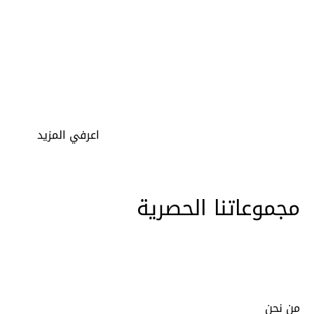
لتحويل كل عروس إلى أميرة في ليلة زفافها. كما نفتخر
بتوفير كادر مميز من مستشاري الزفاف، الذين يساعدون في
اختيار الفستان المثالي وتحقيق كل تطلعات العروس في
هذه اللحظة الخاصة.
اعرفي المزيد
مجموعاتنا الحصرية
من نحن