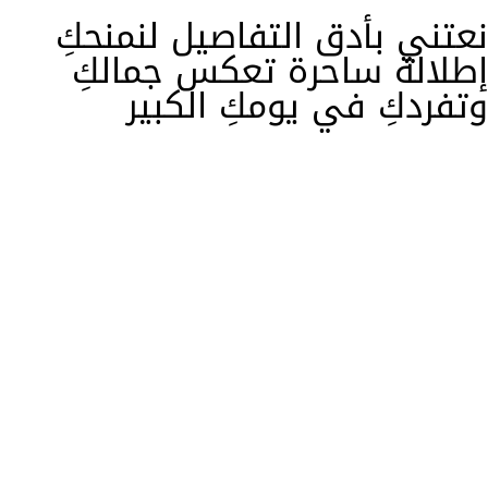
نعتني بأدق التفاصيل لنمنحكِ
إطلالة ساحرة تعكس جمالكِ
وتفردكِ في يومكِ الكبير
امارة سبوزا
اكتشفي بوتيك فساتين زفاف
فاخر
في متجر أمارة سبوزا، نحن أكثر من مجرد متجر لفساتين
الزفاف، بل نمثل مملكة لكل عروس تسعى لإيجاد فستان
أحلامها. تصميماتنا مستوحاة من أعلى معايير الجودة
العالمية وتنفيذها بواسطة أمهر مصممي الأزياء